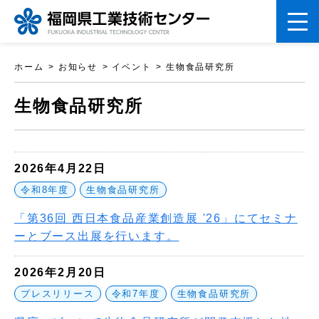
ペ
ホーム
お知らせ
イベント
生物食品研究所
ー
こ
ジ
生物食品研究所
こ
の
か
先
ら
頭
2026年4月22日
本
で
令和8年度
生物食品研究所
文
す。
「第36回 西日本食品産業創造展 '26」にてセミナ
で
ーとブース出展を行います。
す
2026年2月20日
プレスリリース
令和7年度
生物食品研究所