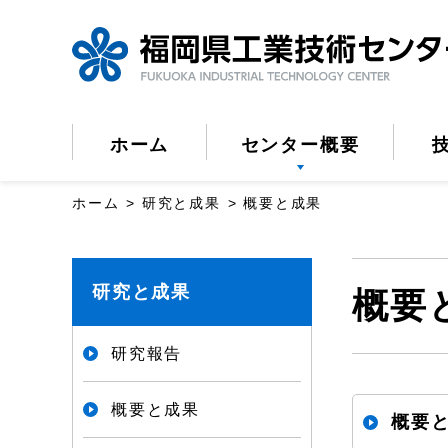
ペ
ー
ジ
の
ホーム
センター概要
先
頭
ホーム
研究と成果
概要と成果
で
す。
こ
研究と成果
概要
こ
か
研究報告
ら
概要と成果
本
概要