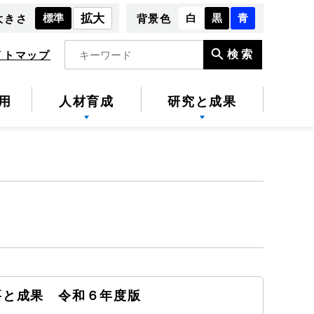
標準
拡大
白
黒
青
大きさ
背景色
検索
イトマップ
用
人材育成
研究と成果
要と成果 令和６年度版