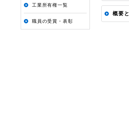
文
工業所有権一覧
で
概要
職員の受賞・表彰
す