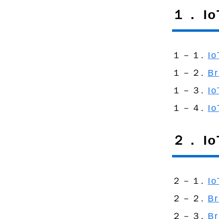
文
１． 
で
す
１－１.
I
１－２.
B
１－３.
I
１－４.
I
２． I
２－１.
I
２－２.
B
２－３.
B