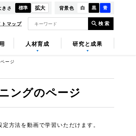
標準
拡大
白
黒
青
大きさ
背景色
検索
イトマップ
用
人材育成
研究と成果
のページ
ーニングのページ
い方、設定方法を動画で学習いただけます。