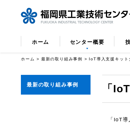
ペ
ー
ジ
の
ホーム
センター概要
先
頭
ホーム
最新の取り組み事例
IoT導入支援キッ
で
す。
こ
最新の取り組み事例
「I
こ
か
ら
「IoT導
本