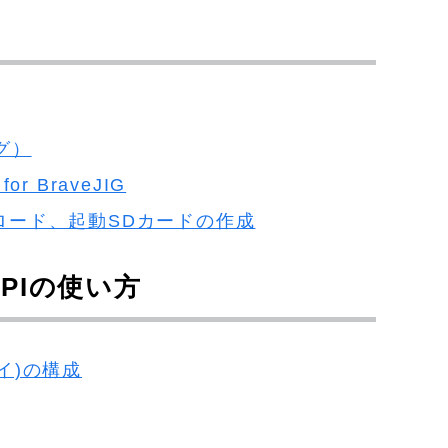
ジグ）
r BraveJIG
ダウンロード、起動SDカードの作成
ePIの使い方
パイ)の構成