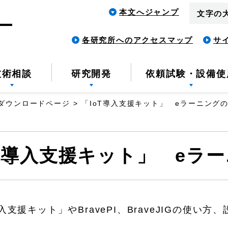
本文へジャンプ
文字の
各研究所へのアクセスマップ
サ
技術相談
研究開発
依頼試験・設備使
トダウンロードページ
「IoT導入支援キット」 eラーニング
oT導入支援キット」 eラ
入支援キット」やBravePI、BraveJIGの使