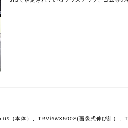
JISで規定されているプラスチック、ゴム等
Xplus（本体）、TRViewX500S(画像式伸び計）、