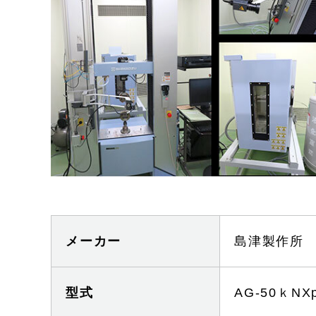
文
で
す
メーカー
島津製作所
型式
AG-50ｋN