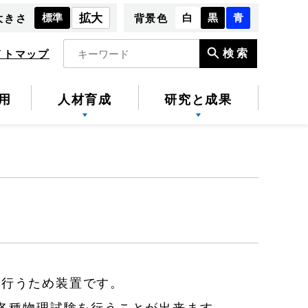
標準
拡大
白
黒
青
大きさ
背景色
検索
イトマップ
用
人材育成
研究と成果
を行うため装置です。