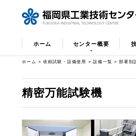
ペ
ー
ジ
の
ホーム
センター概要
先
頭
ホーム
依頼試験・設備使用
設備一覧
部署別
で
す。
こ
精密万能試験機
こ
か
ら
本