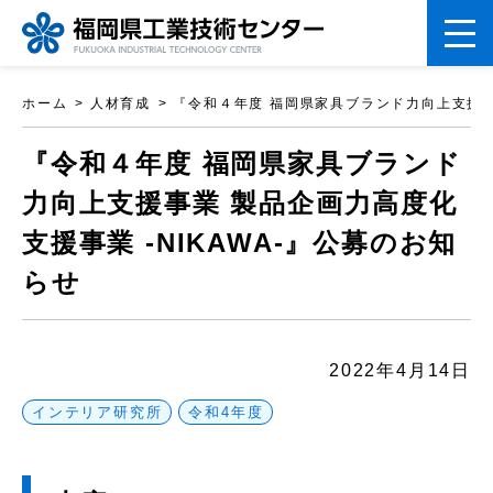
ペ
ホーム
人材育成
『令和４年度 福岡県家具ブランド力向上支援事業
ー
こ
ジ
『令和４年度 福岡県家具ブランド
こ
の
力向上支援事業 製品企画力高度化
か
先
支援事業 -NIKAWA-』公募のお知
ら
頭
らせ
本
で
文
す。
で
2022年4月14日
す
インテリア研究所
令和4年度