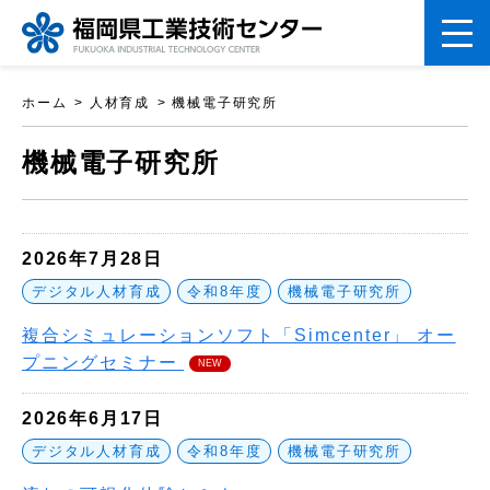
ペ
ホーム
人材育成
機械電子研究所
ー
こ
ジ
機械電子研究所
こ
の
か
先
ら
頭
2026年7月28日
本
で
デジタル人材育成
令和8年度
機械電子研究所
文
す。
複合シミュレーションソフト「Simcenter」 オー
で
プニングセミナー
NEW
す
2026年6月17日
デジタル人材育成
令和8年度
機械電子研究所