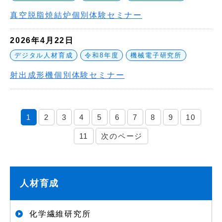
真空脱脂焼結炉個別体験セミナー
2026年4月22日
デジタル人材育成
令和8年度
機械電子研究所
射出成形機個別体験セミナー
1
2
3
4
5
6
7
8
9
10
11
次のページ
人材育成
化学繊維研究所