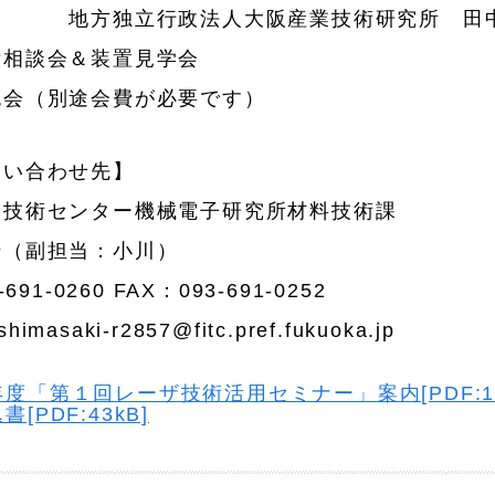
立行政法人大阪産業技術研究所 田中
術相談会＆装置見学会
流会（別途会費が必要です）
問い合わせ先】
業技術センター機械電子研究所材料技術課
崎（副担当：小川）
691-0260 FAX：093-691-0252
masaki-r2857@fitc.pref.fukuoka.jp
度「第１回レーザ技術活用セミナー」案内[PDF:18
[PDF:43kB]