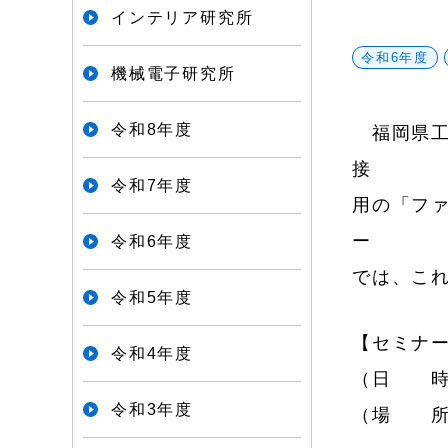
文
インテリア研究所
で
令和6年度
機械電子研究所
す
令和8年度
福岡県工
接
令和7年度
用の「フ
ー
令和6年度
では、こ
令和5年度
【セミナ
令和4年度
（日 時）
令和3年度
（場 所）