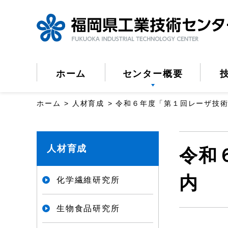
ペ
ー
ジ
の
ホーム
センター概要
先
頭
ホーム
人材育成
令和６年度「第１回レーザ技
で
す。
こ
人材育成
令和
こ
か
内
化学繊維研究所
ら
生物食品研究所
本