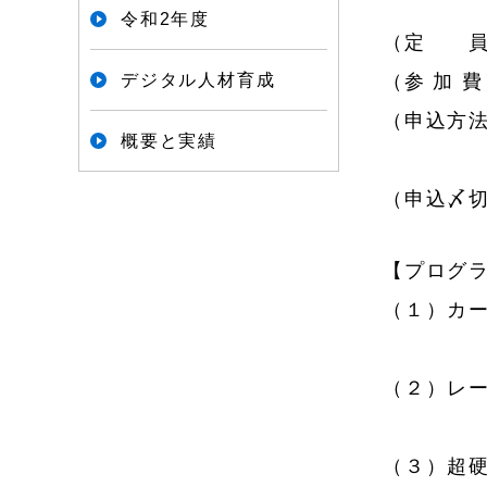
※会場
令和2年度
（定 員
デジタル人材育成
（参 加 
（申込方
概要と実績
添付でき
（申込〆
【プログ
（１）カ
大阪大
（２）レ
株式会
（３）超