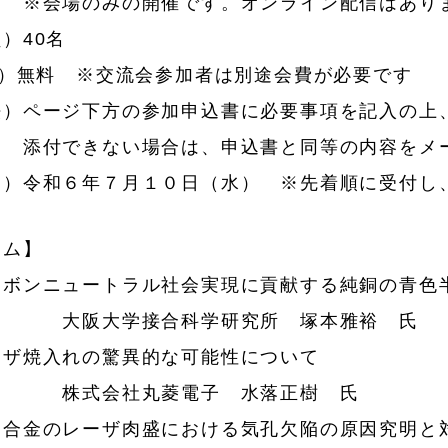
のみの開催です。オンライン配信はありま
）40名
費）無料 ※交流会参加者は別途会費が必要です
法）ページ下方の参加申込書に必要事項を記入の上
ない場合は、申込書と同等の内容をメール
切）令和６年７月１０日（水） ※先着順に受付し
ラム】
ーボンニュートラル社会実現に貢献する純銅の青色
学接合科学研究所 塚本雅裕 氏
ーザ焼入れの驚異的な可能性について
社丸菱電子 水落正樹 氏
硬合金のレーザ肉盛における気孔欠陥の原因究明と