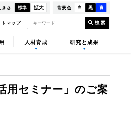
標準
拡大
白
黒
青
大きさ
背景色
検索
イトマップ
用
人材育成
研究と成果
活用セミナー」のご案