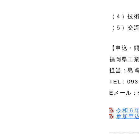
地方独
（４）技
（５）交
【申込・
福岡県工
担当：島
TEL：093-
Eメール：shi
令和６年
参加申込書