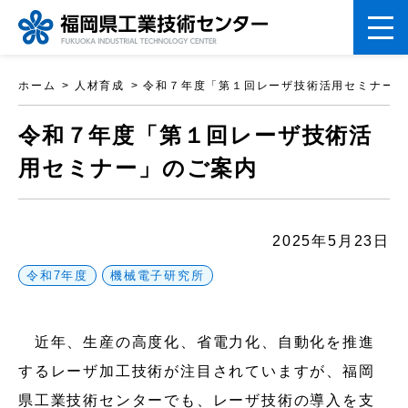
ペ
ホーム
人材育成
令和７年度「第１回レーザ技術活用セミナー」
ー
こ
ジ
令和７年度「第１回レーザ技術活
こ
の
用セミナー」のご案内
か
先
ら
頭
本
2025年5月23日
で
文
す。
令和7年度
機械電子研究所
で
す
近年、生産の高度化、省電力化、自動化を推進
するレーザ加工技術が注目されていますが、福岡
県工業技術センターでも、レーザ技術の導入を支