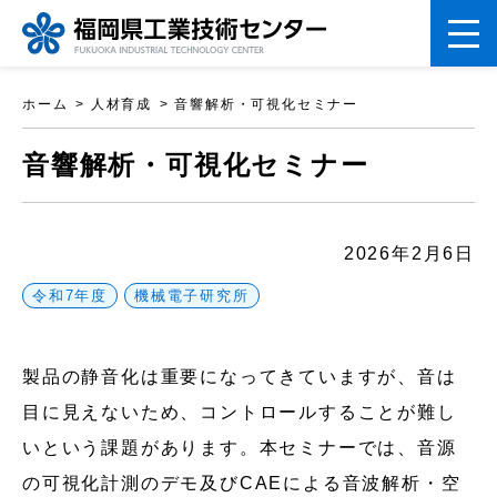
ペ
ホーム
人材育成
音響解析・可視化セミナー
ー
こ
ジ
音響解析・可視化セミナー
こ
の
か
先
ら
2026年2月6日
頭
本
で
令和7年度
機械電子研究所
文
す。
で
製品の静音化は重要になってきていますが、音は
す
目に見えないため、コントロールすることが難し
いという課題があります。本セミナーでは、音源
の可視化計測のデモ及びCAEによる音波解析・空