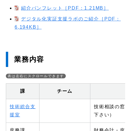
紹介パンフレット［PDF：1.21MB］
デジタル化実証支援ラボのご紹介［PDF：
6,194KB］
業務内容
課
チーム
技術総合支
技術相談の窓口
援室
下さい）
庶務課
財務会計・庶務