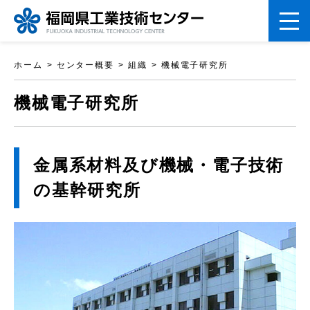
ペ
ホーム
センター概要
組織
機械電子研究所
ー
こ
ジ
機械電子研究所
こ
の
か
先
ら
金属系材料及び機械・電子技術
頭
本
で
の基幹研究所
文
す。
で
す