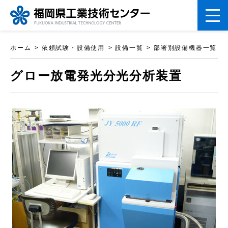
ペ
ホーム
依頼試験・設備使用
設備一覧
部署別設備機器一覧
ー
こ
ジ
グロー放電発光分光分析装置
こ
の
か
先
ら
頭
本
で
文
す。
で
す