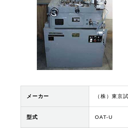
文
で
す
メーカー
（株）東京
型式
OAT-U