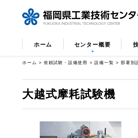
ペ
ー
ジ
の
ホーム
センター概要
先
頭
ホーム
依頼試験・設備使用
設備一覧
部署別
で
す。
こ
大越式摩耗試験機
こ
か
ら
本