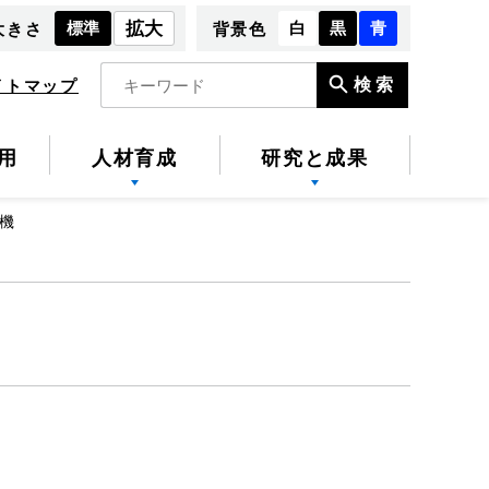
標準
拡大
白
黒
青
大きさ
背景色
検索
イトマップ
用
人材育成
研究と成果
機