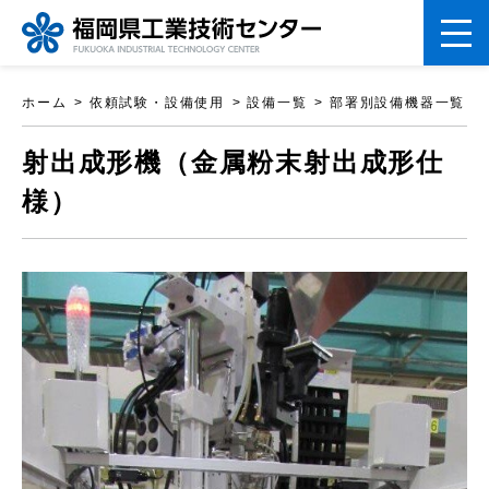
ペ
ホーム
依頼試験・設備使用
設備一覧
部署別設備機器一覧
ー
こ
ジ
射出成形機（金属粉末射出成形仕
こ
の
様）
か
先
ら
頭
本
で
文
す。
で
す